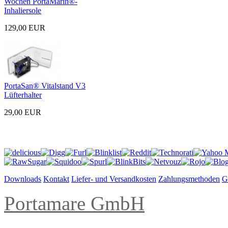
Wochen PortaMarin®-
Inhaliersole
129,00 EUR
PortaSan® Vitalstand V3
Lüfterhalter
29,00 EUR
Downloads
Kontakt
Liefer- und Versandkosten
Zahlungsmethoden
G
Portamare GmbH