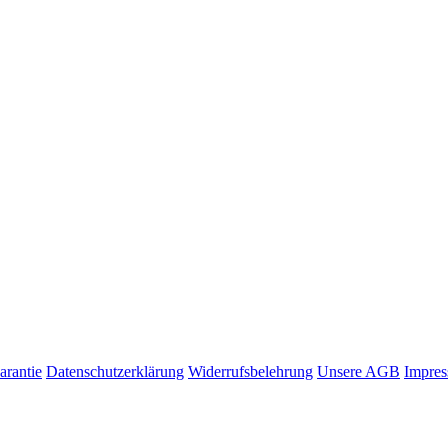
arantie
Datenschutzerklärung
Widerrufsbelehrung
Unsere AGB
Impre