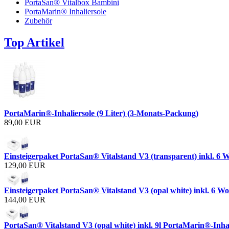
PortaSan® Vitalbox Bambini
PortaMarin® Inhaliersole
Zubehör
Top Artikel
PortaMarin®-Inhaliersole (9 Liter) (3-Monats-Packung)
89,00 EUR
Einsteigerpaket PortaSan® Vitalstand V3 (transparent) inkl. 6
129,00 EUR
Einsteigerpaket PortaSan® Vitalstand V3 (opal white) inkl. 6 
144,00 EUR
PortaSan® Vitalstand V3 (opal white) inkl. 9l PortaMarin®-Inha